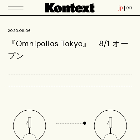
jp
en
2020.08.06
『Omnipollos Tokyo』 8/1 オー
プン