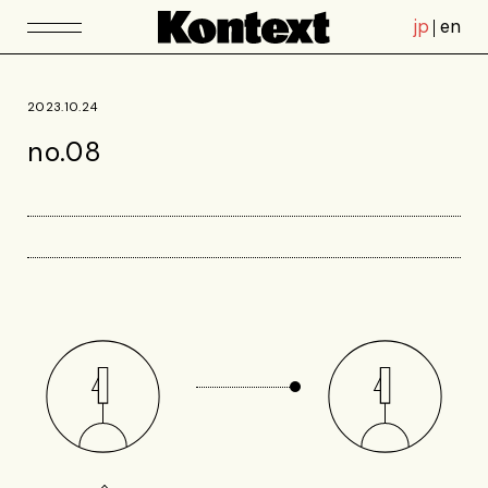
jp
en
2023.10.24
no.08