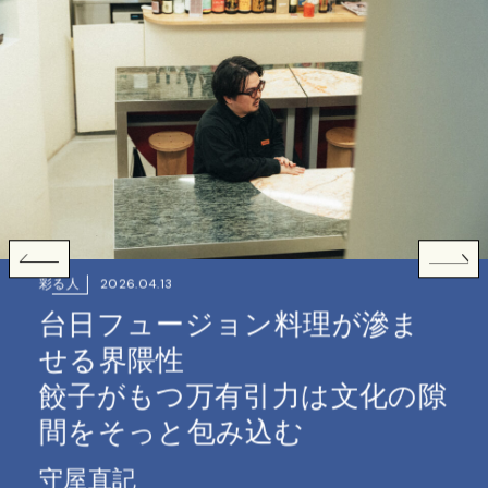
香りと味わいで旅を
“台日フュージョン”
勺勺（シャオシャオ）
2025年10月4日オープン
#Joy, #shao shao, #勺勺
理が滲ま
は文化の隙