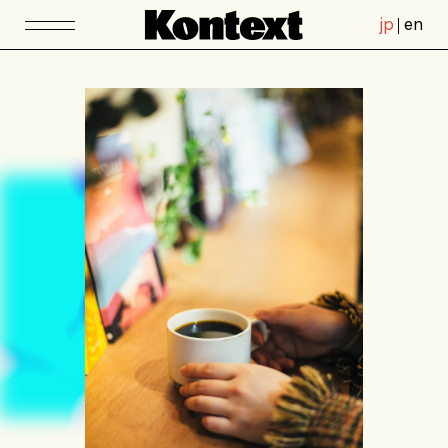
jp
en