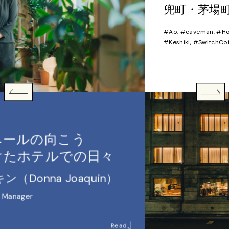
兜町・茅場町の楽しみ方 VOL.03
#Ao, #caveman, #HotelK5, #HumanNature, #Joy, #K5,
#Keshiki, #SwitchCoffee
Read