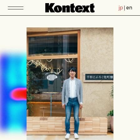
jp
en