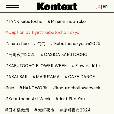
jp
en
#TYNK Kabutocho
#Minami Indo Yoko
#Caption by Hyatt Kabutocho Tokyo
#shao shao
#勺勺
#Kabutocho-yoichi2025
#兜町夜市2025
#CASICA KABUTOCHO
#KABUTOCHO FLOWER WEEK
#Flowers fête
#AKAI BAR
#MARUYAMA
#CAFE DANCE
#nib
#HANDWORK
#kabutochoflowerweek
#Kabutocho Art Week
#Just Pho You
#日本橋散策
#兜町夜市
#兜町夜市2024