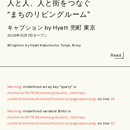
人と人、人と街をつなぐ
“まちのリビングルーム”
キャプション by Hyatt 兜町 東京
2025年10月7日オープン
#Caption by Hyatt Kabutocho Tokyo, #Joy
Read
Warning
: Undefined array key "query" in
/home/xs361783/kontext.jp/public_html/wp-
content/themes/kontext/functions/pagination.php
on line
36
Warning
: Undefined variable $info in
/home/xs361783/kontext.jp/public_html/wp-
content/themes/kontext/functions/pagination.php
on line
92