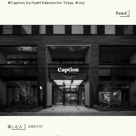
#Caption by Hyatt Kabutocho Tokyo, #Joy
Read
楽しむ人
2025.11.07