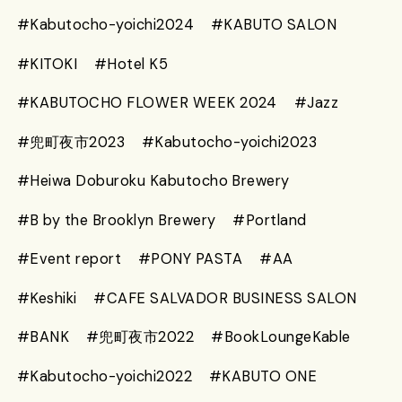
#Kabutocho-yoichi2024
#KABUTO SALON
#KITOKI
#Hotel K5
#KABUTOCHO FLOWER WEEK 2024
#Jazz
#兜町夜市2023
#Kabutocho-yoichi2023
#Heiwa Doburoku Kabutocho Brewery
#B by the Brooklyn Brewery
#Portland
#Event report
#PONY PASTA
#AA
#Keshiki
#CAFE SALVADOR BUSINESS SALON
#BANK
#兜町夜市2022
#BookLoungeKable
#Kabutocho-yoichi2022
#KABUTO ONE