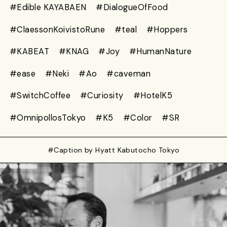
#Edible KAYABAEN
#DialogueOfFood
#ClaessonKoivistoRune
#teal
#Hoppers
#KABEAT
#KNAG
#Joy
#HumanNature
#ease
#Neki
#Ao
#caveman
#SwitchCoffee
#Curiosity
#HotelK5
#OmnipollosTokyo
#K5
#Color
#SR
#Caption by Hyatt Kabutocho Tokyo