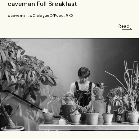
caveman Full Breakfast
#caveman, #DialogueOfFood, #K5
Read