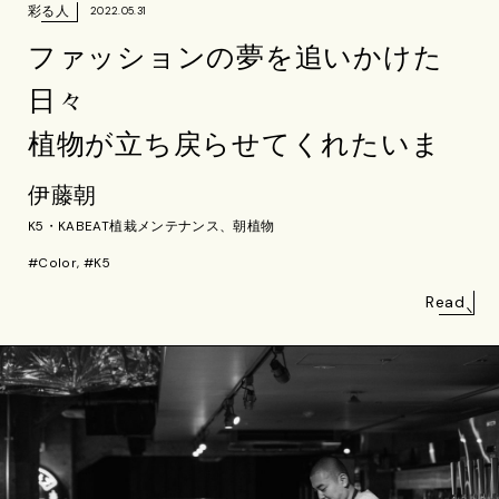
彩る人
2022.05.31
ファッションの夢を追いかけた
日々
植物が立ち戻らせてくれたいま
伊藤朝
K5・KABEAT植栽メンテナンス、朝植物
#Color, #K5
Read