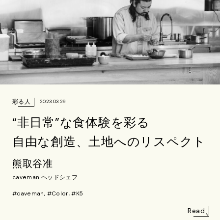
彩る人
2023.03.29
“非日常”な食体験を彩る
自由な創造、土地へのリスペクト
熊取谷准
caveman ヘッドシェフ
#caveman, #Color, #K5
Read