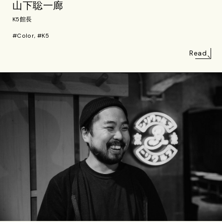
山下聡一廊
K5館長
#Color, #K5
Read