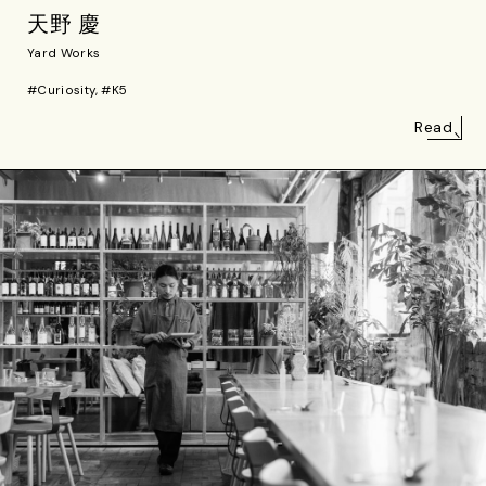
天野 慶
Yard Works
#Curiosity, #K5
Read