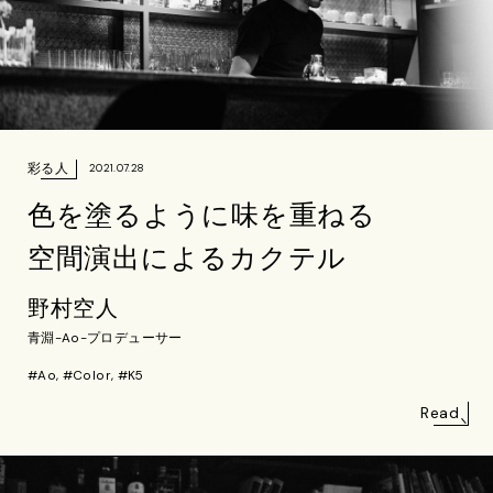
彩る人
2021.07.28
色を塗るように味を重ねる
空間演出によるカクテル
野村空人
青淵-Ao-プロデューサー
#Ao, #Color, #K5
Read