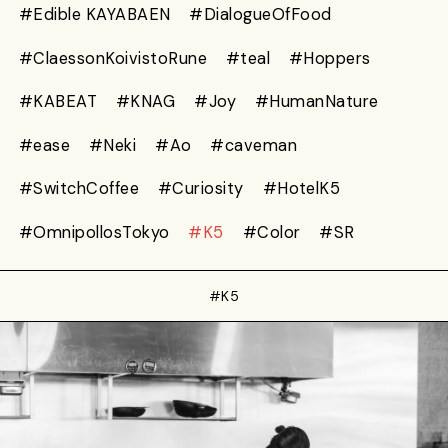
#Edible KAYABAEN
#DialogueOfFood
#ClaessonKoivistoRune
#teal
#Hoppers
#KABEAT
#KNAG
#Joy
#HumanNature
#ease
#Neki
#Ao
#caveman
#SwitchCoffee
#Curiosity
#HotelK5
#OmnipollosTokyo
#K5
#Color
#SR
#K5