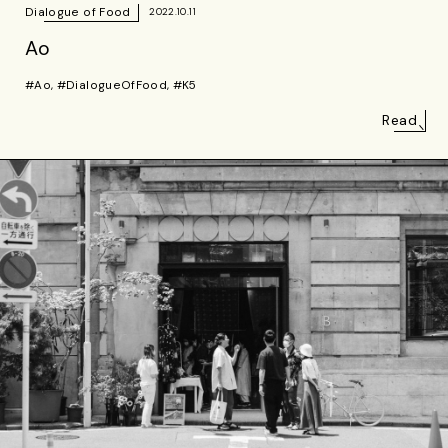
Dialogue of Food
2022.10.11
Ao
#Ao, #DialogueOfFood, #K5
Read