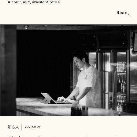
#Color, #K5, #SwitchCoffee
Read
彩る人
2021.09.07