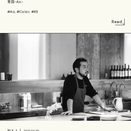
青淵-Ao-
#Ao, #Color, #K5
Read
彩る人
2021.04.20