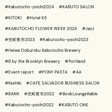
#Kabutocho-yoichi2024
#KABUTO SALON
#KITOKI
#Hotel K5
#KABUTOCHO FLOWER WEEK 2024
#Jazz
#兜町夜市2023
#Kabutocho-yoichi2023
#Heiwa Doburoku Kabutocho Brewery
#B by the Brooklyn Brewery
#Portland
#Event report
#PONY PASTA
#AA
#Keshiki
#CAFE SALVADOR BUSINESS SALON
#BANK
#兜町夜市2022
#BookLoungeKable
#Kabutocho-yoichi2022
#KABUTO ONE