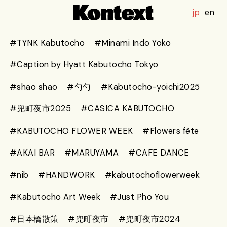
jp
en
#TYNK Kabutocho
#Minami Indo Yoko
#Caption by Hyatt Kabutocho Tokyo
#shao shao
#勺勺
#Kabutocho-yoichi2025
#兜町夜市2025
#CASICA KABUTOCHO
#KABUTOCHO FLOWER WEEK
#Flowers fête
#AKAI BAR
#MARUYAMA
#CAFE DANCE
#nib
#HANDWORK
#kabutochoflowerweek
#Kabutocho Art Week
#Just Pho You
#日本橋散策
#兜町夜市
#兜町夜市2024