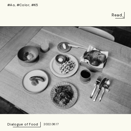
#Ao, #Color, #K5
Read
Dialogue of Food
2022.06.17