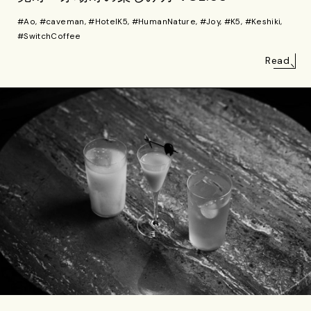
#Ao, #caveman, #HotelK5, #HumanNature, #Joy, #K5, #Keshiki,
#SwitchCoffee
Read